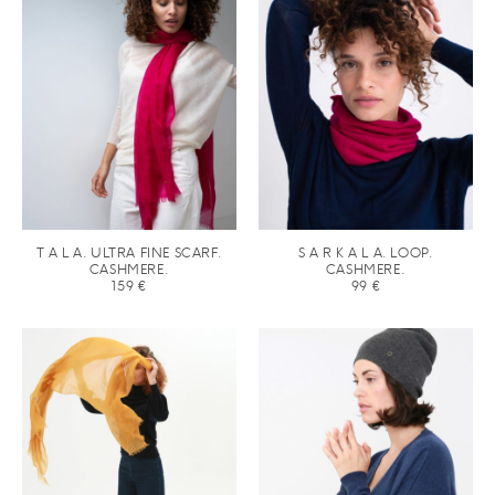
T A L A. ULTRA FINE SCARF.
S A R K A L A. LOOP.
CASHMERE.
CASHMERE.
159
€
99
€