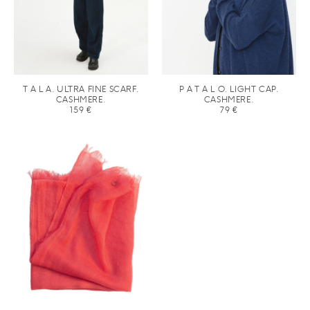
T A L A. ULTRA FINE SCARF.
P A T A L O. LIGHT CAP.
CASHMERE.
CASHMERE.
159
€
79
€