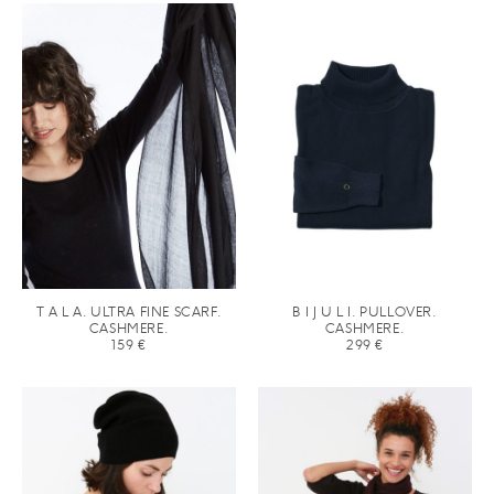
T A L A. ULTRA FINE SCARF.
B I J U L I. PULLOVER.
CASHMERE.
CASHMERE.
159
€
299
€