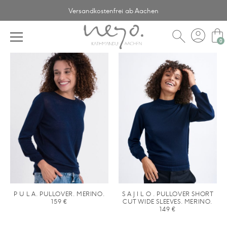
Versandkostenfrei ab Aachen
account_circle
shopping_bag
search
P U L A. PULLOVER. MERINO.
S A J I L O . PULLOVER SHORT
159
€
CUT WIDE SLEEVES. MERINO.
149
€