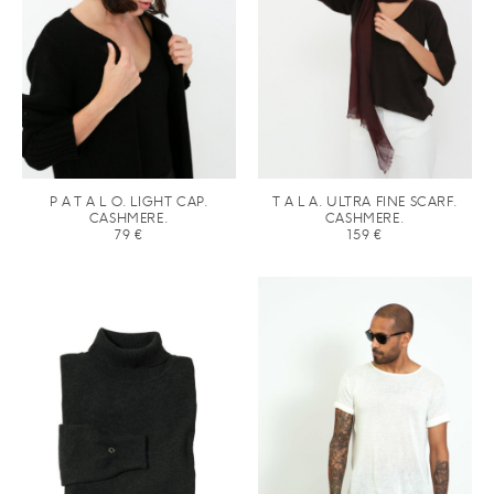
P A T A L O. LIGHT CAP.
T A L A. ULTRA FINE SCARF.
CASHMERE.
CASHMERE.
79
€
159
€