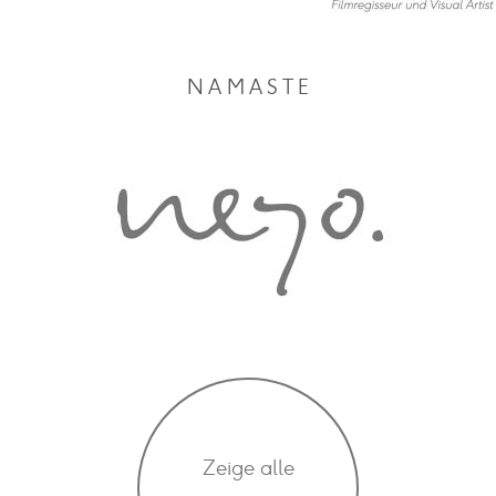
N A M A S T E
Zeige alle