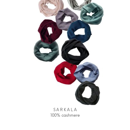
S A R K A L A
100% cashmere