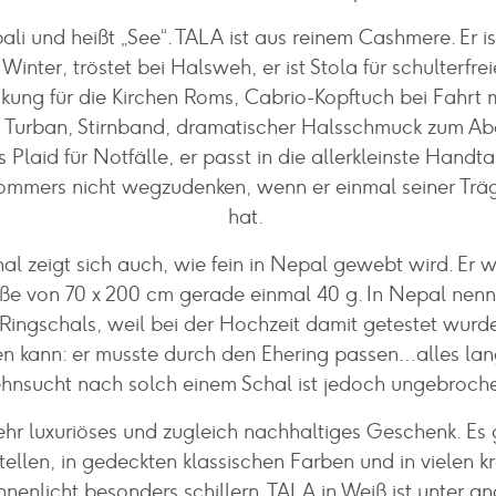
ali und heißt „See“. TALA ist aus reinem Cashmere. Er 
Winter, tröstet bei Halsweh, er ist Stola für schulterfrei
ung für die Kirchen Roms, Cabrio-Kopftuch bei Fahrt 
 Turban, Stirnband, dramatischer Halsschmuck zum Ab
s Plaid für Notfälle, er passt in die allerkleinste Handt
ommers nicht wegzudenken, wenn er einmal seiner Trä
hat.
l zeigt sich auch, wie fein in Nepal gewebt wird. Er w
e von 70 x 200 cm gerade einmal 40 g. In Nepal nen
Ringschals, weil bei der Hochzeit damit getestet wurde,
n kann: er musste durch den Ehering passen…alles lan
hnsucht nach solch einem Schal ist jedoch ungebroch
sehr luxuriöses und zugleich nachhaltiges Geschenk. Es 
tellen, in gedeckten klassischen Farben und in vielen k
nnenlicht besonders schillern. TALA in Weiß ist unter a