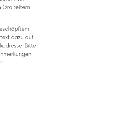
n Großeltern
geschöpftem
text dazu auf
adresse. Bitte
 Anmerkungen
r.