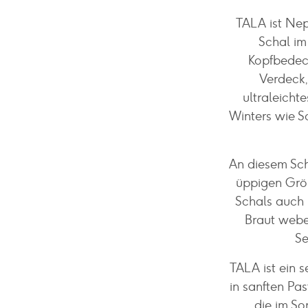
TALA ist Nep
Schal im 
Kopfbedeck
Verdeck,
ultraleichte
Winters wie S
An diesem Scha
üppigen Größ
Schals auch 
Braut webe
Se
TALA ist ein 
in sanften Pas
die im So