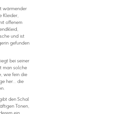
ist wärmender
e Kleider,
mit offenem
endkleid,
asche und ist
gerin gefunden
iegt bei seiner
nt man solche
 wie fein die
ge her… die
en.
gibt den Schal
räftigen Tönen,
nderem ein