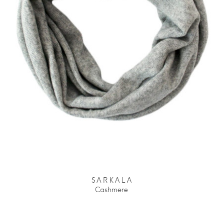
S A R K A L A
Cashmere