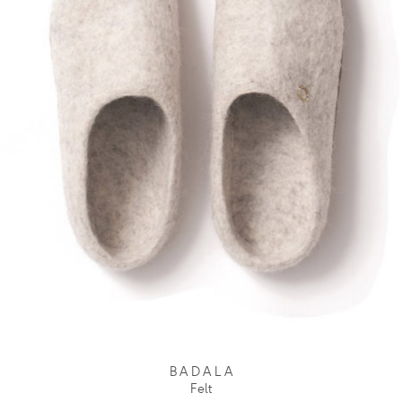
B A D A L A
Felt