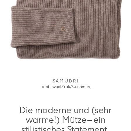
S A M U D R I
Lambswool / Yak / Cashmere
Die moderne und (sehr
warme!) Mütze – ein
stilistisches Statement.