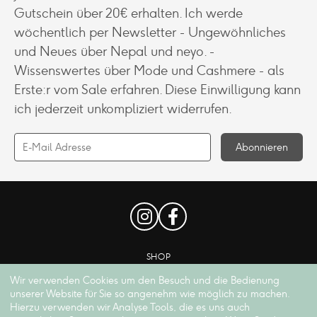
Gutschein über 20€ erhalten. Ich werde
wöchentlich per Newsletter - Ungewöhnliches
und Neues über Nepal und neyo. -
Wissenswertes über Mode und Cashmere - als
Erste:r vom Sale erfahren. Diese Einwilligung kann
ich jederzeit unkompliziert widerrufen.
SHOP
KONTAKT
Wir verwenden Cookies um den Besuch und die Bedienung
unserer Website für Sie so angenehm wie möglich zu machen.
ZAHLUNGSARTEN
Hierzu verwenden wir Analyse Tools, die es uns auch
credit_card
credit_score
