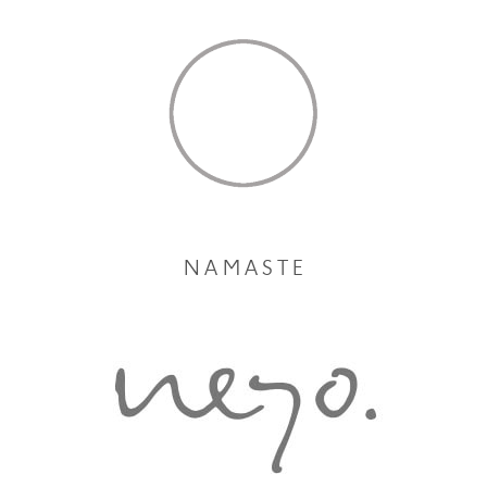
N A M A S T E