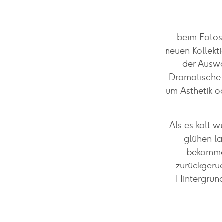
beim Fotos
neuen Kollekt
der Auswa
Dramatische…
um Ästhetik o
Als es kalt w
glühen la
bekommen
zurückgeru
Hintergrund