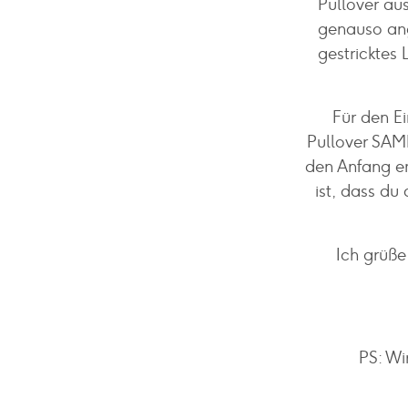
Pullover au
genauso ang
gestricktes
Für den Ei
Pullover SAMIR
den Anfang em
ist, dass du
Ich grüße
PS: Wi