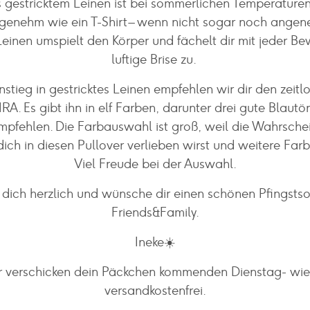
s gestricktem Leinen ist bei sommerlichen Temperature
enehm wie ein T-Shirt – wenn nicht sogar noch ange
 Leinen umspielt den Körper und fächelt dir mit jeder B
luftige Brise zu.
nstieg in gestricktes Leinen empfehlen wir dir den zeit
A. Es gibt ihn in elf Farben, darunter drei gute Blautön
pfehlen. Die Farbauswahl ist groß, weil die Wahrschei
 dich in diesen Pullover verlieben wirst und weitere Far
Viel Freude bei der Auswahl.
 dich herzlich und wünsche dir einen schönen Pfingsts
Friends&Family.
Ineke☀️
r verschicken dein Päckchen kommenden Dienstag- wi
versandkostenfrei.