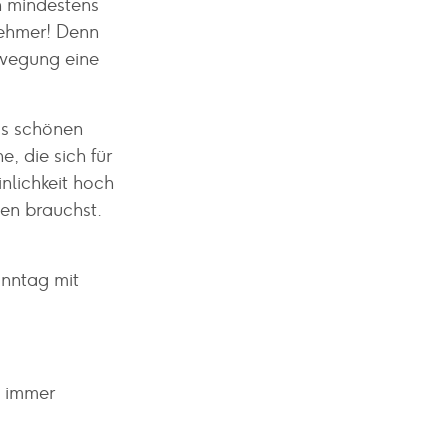
n mindestens
nehmer! Denn
ewegung eine
los schönen
e, die sich für
nlichkeit hoch
ben brauchst.
onntag mit
e immer