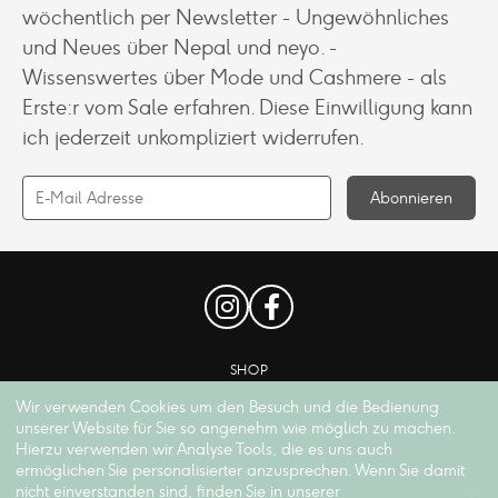
wöchentlich per Newsletter - Ungewöhnliches
und Neues über Nepal und neyo. -
Wissenswertes über Mode und Cashmere - als
Erste:r vom Sale erfahren. Diese Einwilligung kann
ich jederzeit unkompliziert widerrufen.
SHOP
KONTAKT
Wir verwenden Cookies um den Besuch und die Bedienung
unserer Website für Sie so angenehm wie möglich zu machen.
ZAHLUNGSARTEN
Hierzu verwenden wir Analyse Tools, die es uns auch
credit_card
credit_score

ermöglichen Sie personalisierter anzusprechen. Wenn Sie damit
nicht einverstanden sind, finden Sie in unserer