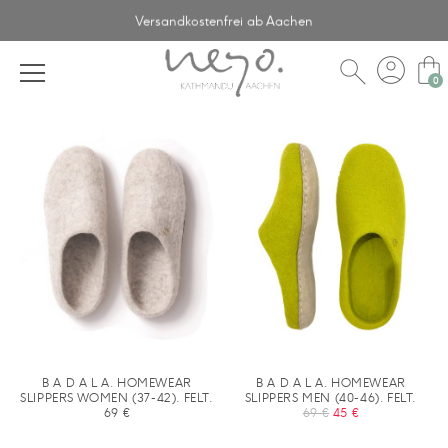
Versandkostenfrei ab Aachen
account_circle
shopping_bag
search
B A D A L A. HOMEWEAR
B A D A L A. HOMEWEAR
SLIPPERS WOMEN (37-42). FELT.
SLIPPERS MEN (40-46). FELT.
URSPRÜNGLICHE
AKTUELLER
69
€
69
€
45
€
PREIS
PREIS
WAR:
IST: