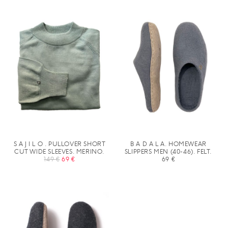
69 €
45 €.
S A J I L O . PULLOVER SHORT
B A D A L A. HOMEWEAR
CUT WIDE SLEEVES. MERINO.
SLIPPERS MEN (40-46). FELT.
URSPRÜNGLICHER
AKTUELLER
149
€
69
€
69
€
PREIS
PREIS
WAR:
IST:
149 €
69 €.