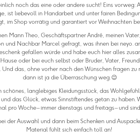
inlich noch das eine oder andere sucht! Eins vorweg: A
ge, ist liebevoll in Handarbeit und unter fairen Beding
igt, im Shop vorrätig und garantiert vor Weihnachten be
nen Mann Theo, Geschäftspartner André, meinen Vater,
n und Nachbar Marcel gefragt, was ihnen bei neyo. a
schenk gefallen würde und habe euch hier alles zusa
 Hause oder bei euch selbst oder Bruder, Vater, Freund 
. Und das, ohne vorher nach den Wünschen fragen zu
dann ist ja die Überraschung weg.😉
in schönes, langlebiges Kleidungsstück, das Wohlgefüh
 und das Glück, etwas Sinnstiftendes getan zu haben. 
al pro Woche – immer dienstags und freitags – und sind
 bei der Auswahl und dann beim Schenken und Auspacke
Material fühlt sich einfach toll an!