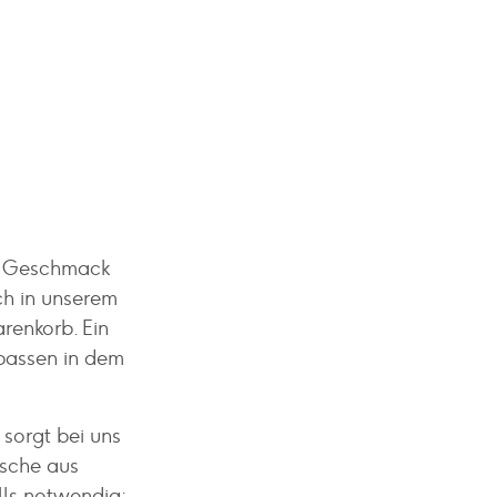
du Geschmack
ch in unserem
renkorb. Ein
passen in dem
 sorgt bei uns
asche aus
ls notwendig: