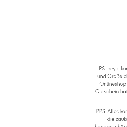
PS: neyo. k
und Größe de
Onlineshop 
Gutschein ha
PPS: Alles ko
die zaub
handgeschöpf