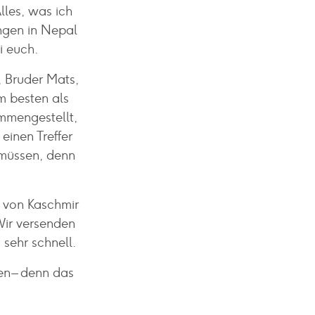
lles, was ich
ungen in Nepal
i euch.
 Bruder Mats,
m besten als
mmengestellt,
einen Treffer
 müssen, denn
l von Kaschmir
Wir versenden
 sehr schnell.
n – denn das