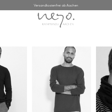
Fair & Handmade in Nepal
Versandkostenfrei ab Aachen