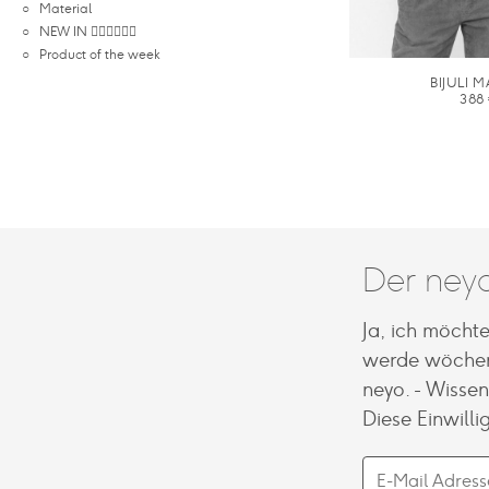
Material
NEW IN 🤸🏽‍♀️🏃🏽‍♀️
Product of the week
BIJULI 
388
Der neyo
Ja, ich möcht
werde wöchen
neyo. - Wisse
Diese Einwilli