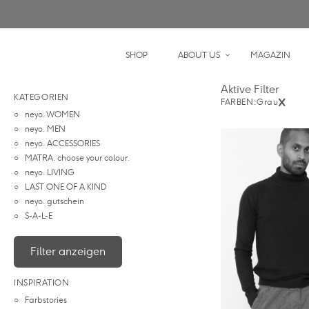
SHOP
ABOUT US
MAGAZIN
Aktive Filter
KATEGORIEN
FARBEN:
Grau
X
neyo. WOMEN
neyo. MEN
neyo. ACCESSORIES
MATRA. choose your colour.
neyo. LIVING
LAST ONE OF A KIND
neyo. gutschein
S-A-L-E
Filter anzeigen
INSPIRATION
Farbstories