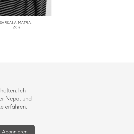
SARKALA MATRA.
128
€
halten. Ich
er Nepal und
e erfahren.