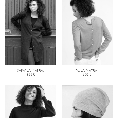
SAIVALA MATRA.
PULA MATRA.
388
€
206
€