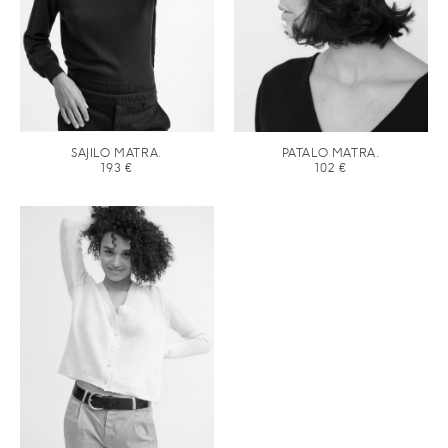
SAJILO MATRA.
PATALO MATRA.
193
€
102
€