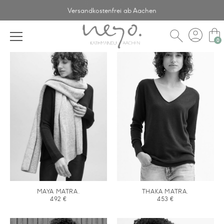
Fair & Handmade in Nepal
Versandkostenfrei ab Aachen
account_circle
shopping_bag
search
MAYA MATRA.
THAKA MATRA.
492
€
453
€