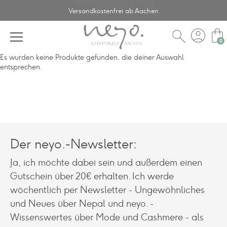
Fair & Handmade in Nepal
Versandkostenfrei ab Aachen
account_circle
shopping_bag
search
Es wurden keine Produkte gefunden, die deiner Auswahl
entsprechen.
Der neyo.-Newsletter:
Ja, ich möchte dabei sein und außerdem einen
Gutschein über 20€ erhalten. Ich werde
wöchentlich per Newsletter - Ungewöhnliches
und Neues über Nepal und neyo. -
Wissenswertes über Mode und Cashmere - als