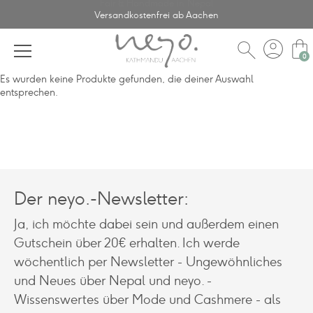
Fair & Handmade in Nepal
Versandkostenfrei ab Aachen
account_circle
shopping_bag
search
Es wurden keine Produkte gefunden, die deiner Auswahl
entsprechen.
Der neyo.-Newsletter:
Ja, ich möchte dabei sein und außerdem einen
Gutschein über 20€ erhalten. Ich werde
wöchentlich per Newsletter - Ungewöhnliches
und Neues über Nepal und neyo. -
Wissenswertes über Mode und Cashmere - als