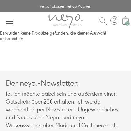
Fair & Handmade in Nepal
Versandkostenfrei ab Aachen
account_circle
shopping_bag
search
Es wurden keine Produkte gefunden, die deiner Auswahl
entsprechen.
Der neyo.-Newsletter:
Ja, ich möchte dabei sein und außerdem einen
Gutschein über 20€ erhalten. Ich werde
wöchentlich per Newsletter - Ungewöhnliches
und Neues über Nepal und neyo. -
Wissenswertes über Mode und Cashmere - als