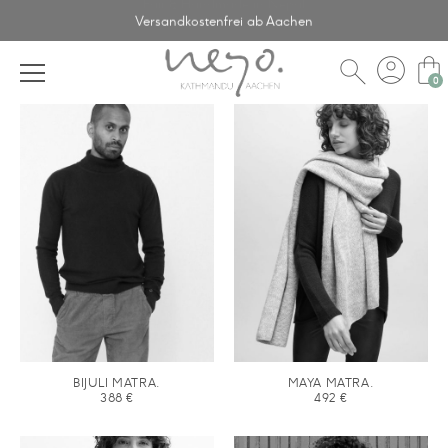
Versandkostenfrei ab Aachen
account_circle
shopping_bag
search
BIJULI MATRA.
MAYA MATRA.
388
€
492
€