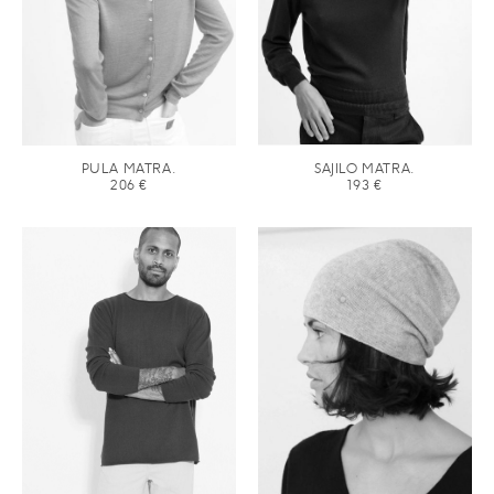
PULA MATRA.
SAJILO MATRA.
206
€
193
€