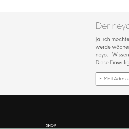
Der neyo
Ja, ich möcht
werde wöchen
neyo. - Wisse
Diese Einwilli
SHOP