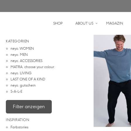
SHOP
ABOUT US
MAGAZIN
KATEGORIEN
neyo. WOMEN
neyo. MEN
neyo. ACCESSORIES
MATRA. choose your colour.
neyo. LIVING
LAST ONE OF A KIND
neyo. gutschein
S-A-L-E
Filter anzeigen
INSPIRATION
Farbstories