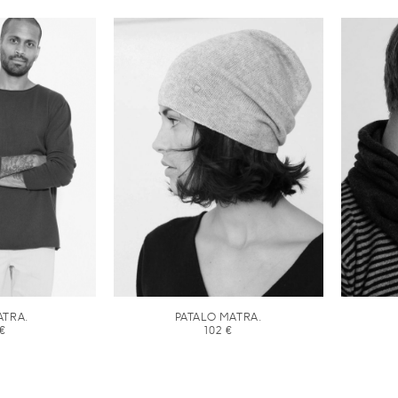
ATRA.
PATALO MATRA.
€
102
€