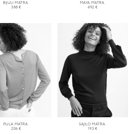
BIJULI MATRA.
MAYA MATRA.
388
€
492
€
PULA MATRA.
SAJILO MATRA.
206
€
193
€