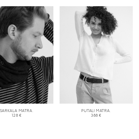
SARKALA MATRA.
PUTALI MATRA.
128
€
388
€