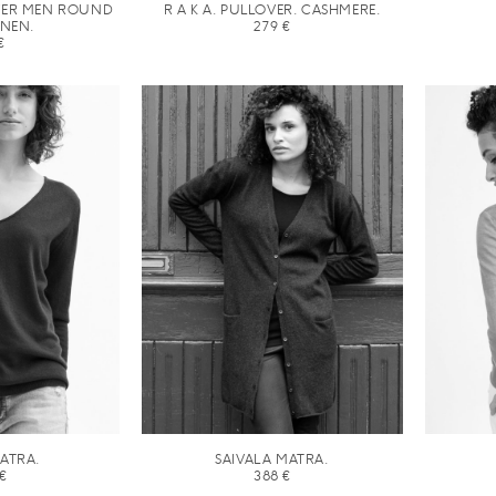
LOVER MEN ROUND
R A K A. PULLOVER. CASHMERE.
INEN.
279
€
€
ATRA.
SAIVALA MATRA.
€
388
€