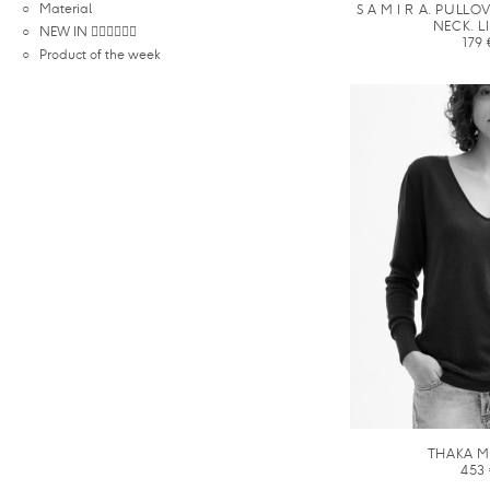
Material
S A M I R A. PUL
NECK. L
NEW IN 🤸🏽‍♀️🏃🏽‍♀️
179
Product of the week
THAKA M
453