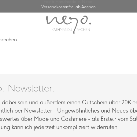
Fair & Handmade in Nepal
Versandkostenfrei ab Aachen
prechen.
.-Newsletter:
e dabei sein und außerdem einen Gutschein über 20€ er
tlich per Newsletter - Ungewöhnliches und Neues üb
nswertes über Mode und Cashmere - als Erste:r vom Sal
gung kann ich jederzeit unkompliziert widerrufen.