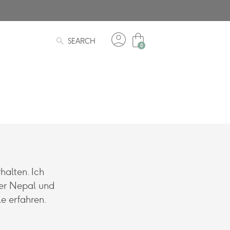
account_circle
shopping_bag
search
SEARCH
halten. Ich
er Nepal und
e erfahren.