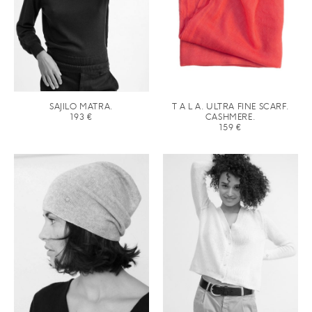
SAJILO MATRA.
T A L A. ULTRA FINE SCARF.
193
€
CASHMERE.
159
€