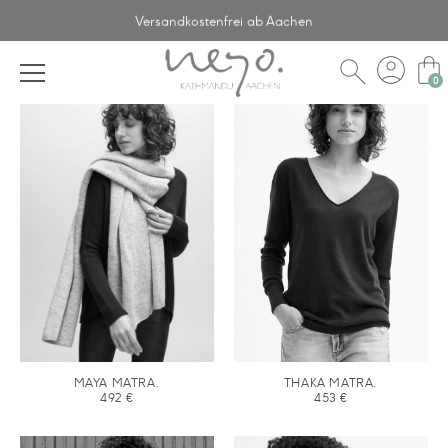
Fair & Handmade in Nepal
Versandkostenfrei ab Aachen
account_circle
shopping_bag
search
MAYA MATRA.
THAKA MATRA.
492
€
453
€