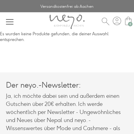
Fair & Handmade in Nepal
Versandkostenfrei ab Aachen
account_circle
shopping_bag
search
Es wurden keine Produkte gefunden, die deiner Auswahl
entsprechen.
Der neyo.-Newsletter:
Ja, ich möchte dabei sein und außerdem einen
Gutschein über 20€ erhalten. Ich werde
wöchentlich per Newsletter - Ungewöhnliches
und Neues über Nepal und neyo. -
Wissenswertes über Mode und Cashmere - als